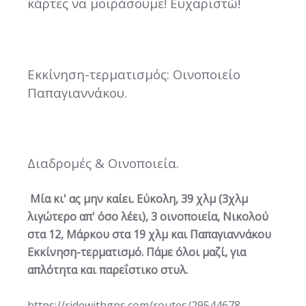
κάρτες να μοιράσουμε! Ευχαριστώ!
Εκκίνηση-τερματισμός: Οινοποιείο
Παπαγιαννάκου.
Διαδρομές & Οινοποιεία.
Μία κι' ας μην καίει. Εύκολη, 39 χλμ (3χλμ
λιγώτερο απ' όσο λέει), 3 οινοποιεία, Νικολού
στα 12, Μάρκου στα 19 χλμ και Παπαγιαννάκου
Εκκίνηση-τερματισμό. Πάμε όλοι μαζί, για
απλότητα και παρεΐστικο στυλ.
https://ridewithgps.com/routes/29544678