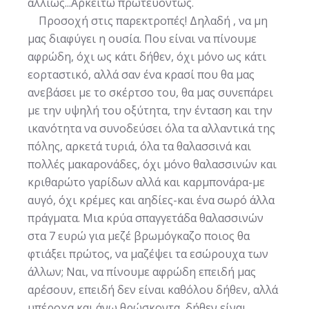
αλλιώς...Αρκείτω πρωτευόντως.
Προσοχή στις παρεκτροπές! Δηλαδή , να μη
μας διαφύγει η ουσία. Που είναι να πίνουμε
αφρώδη, όχι ως κάτι δήθεν, όχι μόνο ως κάτι
εορταστικό, αλλά σαν ένα κρασί που θα μας
ανεβάσει με το σκέρτσο του, θα μας συνεπάρει
με την υψηλή του οξύτητα, την ένταση και την
ικανότητα να συνοδεύσει όλα τα αλλαντικά της
πόλης, αρκετά τυριά, όλα τα θαλασσινά και
πολλές μακαρονάδες, όχι μόνο θαλασσινών και
κριθαρώτο γαρίδων αλλά και καρμπονάρα-με
αυγό, όχι κρέμες και αηδίες-και ένα σωρό άλλα
πράγματα. Μια κρύα σπαγγετάδα θαλασσινών
στα 7 ευρώ για μεζέ βρωμόγκαζο ποιος θα
φτιάξει πρώτος, να μαζέψει τα εσώρουχα των
άλλων; Ναι, να πίνουμε αφρώδη επειδή μας
αρέσουν, επειδή δεν είναι καθόλου δήθεν, αλλά
υπέροχα και άνω θρώσκοντα, δήθεν είναι