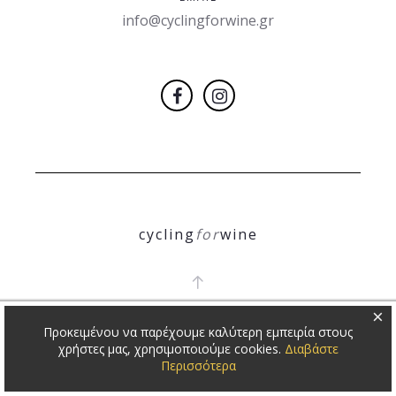
info@cyclingforwine.gr
cycling
for
wine
×
Προκειμένου να παρέχουμε καλύτερη εμπειρία στους
COPYRIGHT 2018
Θ. ΝΙΚΟΛΕΤΟΠΟΥΛΟΣ
χρήστες μας, χρησιμοποιούμε cookies.
Διαβάστε
Περισσότερα