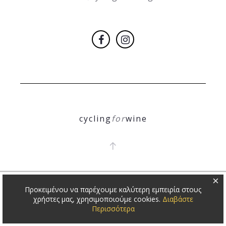
cycling
for
wine
COPYRIGHT 2018
Θ. ΝΙΚΟΛΕΤΟΠΟΥΛΟΣ
×
Προκειμένου να παρέχουμε καλύτερη εμπειρία στους
χρήστες μας, χρησιμοποιούμε cookies.
Διαβάστε
Περισσότερα