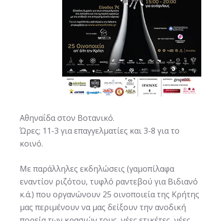
Αθηναΐδα στον Βοτανικό.
Ώρες; 11-3 για επαγγελματίες και 3-8 για το
κοινό.
Με παράλληλες εκδηλώσεις (γαμοπίλαφα
εναντίον ριζότου, τυφλό ραντεβού για Βιδιανό
κ.ά.) που οργανώνουν 25 οινοποιεία της Κρήτης
μας περιμένουν να μας δείξουν την ανοδική
πορεία των κρασιών τους, νέες ετικέτες, νέες